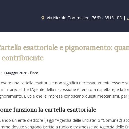
via Niccolò Tommaseo, 76/D - 35131 PD |
artella esattoriale e pignoramento: qua
l contribuente
13 Maggio 2026 -
Fisco
cevere una cartella esattoriale non significa necessariamente essere s
rmini precisi che l’Agente della riscossione è tenuto a rispettare, e la l
gnoramento. È utile che le imprese conoscano questi meccanismi, per 
ome funziona la cartella esattoriale
ando un ente creditore (leggi “Agenzia delle Entrate” o “Comune2) accer
mme dovute vengono iscritte a ruolo e trasmesse ad Agenzia delle Ent