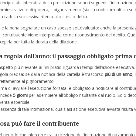
principali atti interruttivi della prescrizione sono i seguenti: l’intimazio
ministrativo o di ipoteca, il pignoramento (sia su conti correnti sia su b
a cartella successiva riferita allo stesso debito.
le la pena segnalare un caso spesso sottovalutato: anche la presenta
l contribuente viene interpretata come riconoscimento del debito. Ques
cepirla per tutta la durata della dilazione.
a regola dell’anno: il passaggio obbligato prima
aspetto più rilevante ai fini pratici riguarda i tempi dell’azione esecutiva
gola precisa: se dalla notifica della cartella è trascorso
più di un anno
,
rettamente al pignoramento.
ima di avviare l’esecuzione forzata, è obbligato a notificare al contri
oncede
5 giorni
per adempiere all’obbligo risultante dal ruolo. Solo de
venta esperibile.
 assenza di tale intimazione, qualsiasi azione esecutiva avviata risulta 
osa può fare il contribuente
l periodo che intercorre tra la ricezione dell’intimazione di pagamento e