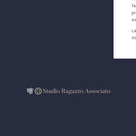
fa
pr
ev
La
es