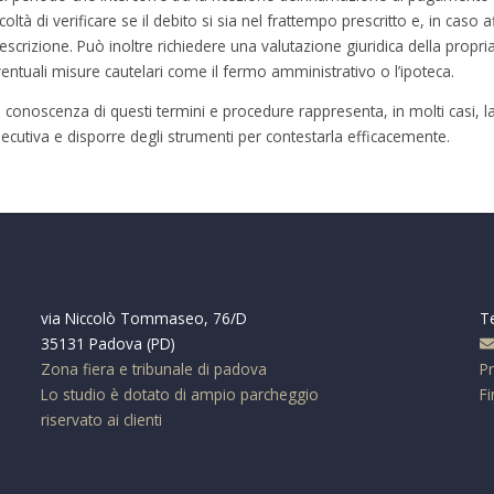
coltà di verificare se il debito si sia nel frattempo prescritto e, in cas
escrizione. Può inoltre richiedere una valutazione giuridica della propri
entuali misure cautelari come il fermo amministrativo o l’ipoteca.
 conoscenza di questi termini e procedure rappresenta, in molti casi, 
ecutiva e disporre degli strumenti per contestarla efficacemente.
via Niccolò Tommaseo, 76/D
T
35131 Padova (PD)
Zona fiera e tribunale di padova
Pr
Lo studio è dotato di ampio parcheggio
Fi
riservato ai clienti