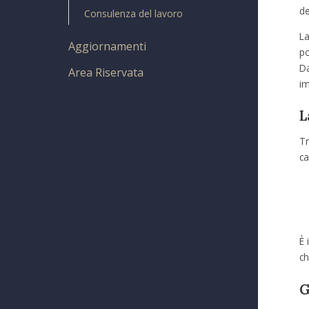
de
Consulenza del lavoro
La
Aggiornamenti
po
Da
Area Riservata
im
L
Tr
ca
È 
ch
G