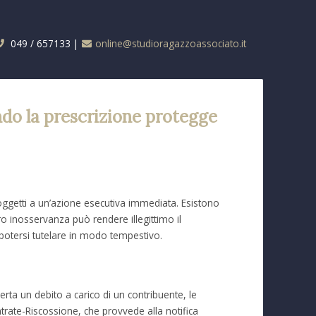
049 / 657133 |
online@studioragazzoassociato.it
ndo la prescrizione protegge
oggetti a un’azione esecutiva immediata. Esistono
oro inosservanza può rendere illegittimo il
potersi tutelare in modo tempestivo.
ta un debito a carico di un contribuente, le
rate-Riscossione, che provvede alla notifica