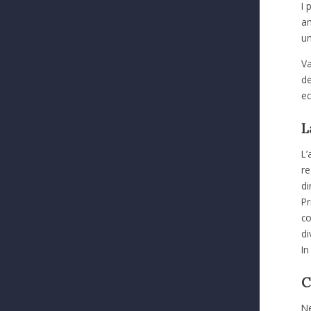
I 
am
un
Va
de
ec
L
L’
re
di
Pr
c
di
In
C
Ne