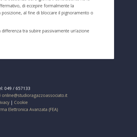
o affermativo, di eccepire formalmente la
a posizione, al fine di bloccare il pignoramento o
la differenza tra subire passivamente un’azione
el: 049 / 657133
online@studioragazzoassociato.it
ivacy
|
Cookie
rma Elettronica Avanzata (FEA)