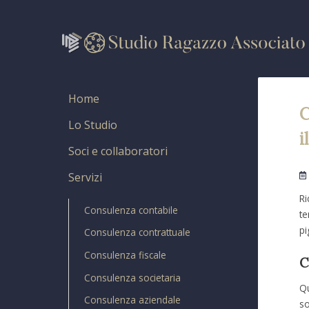
Home
C
Lo Studio
i
Soci e collaboratori
Servizi
Ri
Consulenza contabile
te
pi
Consulenza contrattuale
Consulenza fiscale
C
Consulenza societaria
Qu
Consulenza aziendale
so