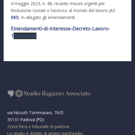
4 maggio 2023, n. 48, recante misure urgenti per
l’inclusione sociale e l’accesso al mondo del lavoro (AS
685
). In allegato gli emendamenti:
Emendamenti-di-interesse-Decreto-Lavoro-
1
Download
via Niccolò Tommaseo, 76/D
35131 Padova (PD)
Zona fiera e tribunale di padova
Lo studio è dotato di ampio parcheggio